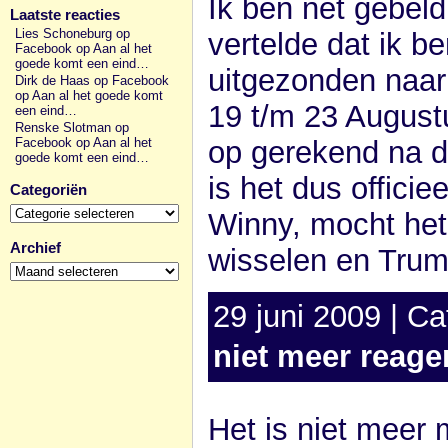
Ik ben net gebel
Laatste reacties
Lies Schoneburg op
vertelde dat ik 
Facebook
op
Aan al het
goede komt een eind…
uitgezonden naar
Dirk de Haas op Facebook
op
Aan al het goede komt
19 t/m 23 Augustu
een eind…
Renske Slotman op
op gerekend na d
Facebook
op
Aan al het
goede komt een eind…
is het dus officie
Categoriën
Categoriën
Winny, mocht het 
Archief
wisselen en Tru
Archief
29 juni 2009 | Ca
niet meer reage
Het is niet meer 