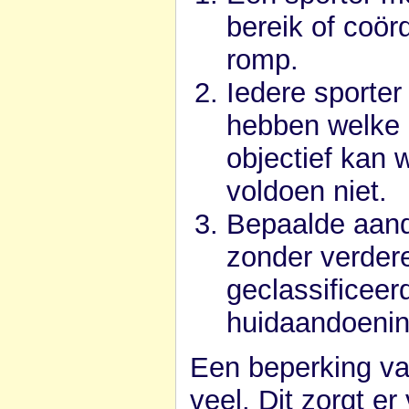
bereik of coör
romp.
Iedere sporte
hebben welke e
objectief kan
voldoen niet.
Bepaalde aand
zonder verder
geclassificeer
huidaandoenin
Een beperking va
veel. Dit zorgt er