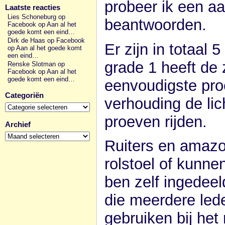
probeer ik een a
Laatste reacties
Lies Schoneburg op
beantwoorden.
Facebook
op
Aan al het
goede komt een eind…
Dirk de Haas op Facebook
Er zijn in totaal 
op
Aan al het goede komt
een eind…
grade 1 heeft de 
Renske Slotman op
Facebook
op
Aan al het
goede komt een eind…
eenvoudigste proe
Categoriën
verhouding de lic
Categoriën
proeven rijden.
Archief
Archief
Ruiters en amazon
rolstoel of kunnen
ben zelf ingedeel
die meerdere led
gebruiken bij het 