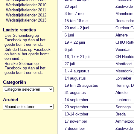
Wedstrijdkalender 2010
20 april
Zuidwolde
Wedstrijdkalender 2011
3 t/m 7 mei
Mannheim,
Wedstrijdkalender 2012
Wedstrijdkalender 2013
15 t/m 18 mei
Roosendaa
29 mei - 2 juni
Outdoor G
Laatste reacties
6 juni
Almere
Lies Schoneburg op
Facebook
op
Aan al het
19 + 22 juni
CHIO Rott
goede komt een eind…
Dirk de Haas op Facebook
6 juli
Veendam
op
Aan al het goede komt
16, 17 + 21 juli
CH Hoofdd
een eind…
Renske Slotman op
27 juli
Montfoort
Facebook
op
Aan al het
1 - 4 augustus
Meerdonk,
goede komt een eind…
14 augustus
Lonneker
Categoriën
19 t/m 25 augustus
Herning, 
Categoriën
31 augustus
Almelo
Archief
14 september
Lunteren
Archief
29 september
Sonnega
10-14 oktober
Breda
17 november
Ammerzod
7 december
Zuidwolde