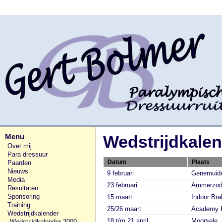
Menu
Wedstrijdkale
Over mij
Para dressuur
Paarden
Datum
Plaats
Nieuws
9 februari
Genemuid
Media
23 februari
Ammerzod
Resultaten
Sponsoring
15 maart
Indoor Br
Training
25/26 maart
Academy B
Wedstrijdkalender
18 t/m 21 april
Moorsele, 
Wedstrijdkalender 2009