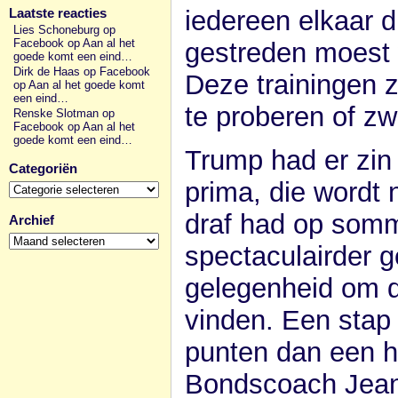
iedereen elkaar 
Laatste reacties
Lies Schoneburg op
Facebook
op
Aan al het
gestreden moest
goede komt een eind…
Dirk de Haas op Facebook
Deze trainingen z
op
Aan al het goede komt
een eind…
te proberen of z
Renske Slotman op
Facebook
op
Aan al het
goede komt een eind…
Trump had er zin 
Categoriën
Categoriën
prima, die wordt 
draf had op somm
Archief
Archief
spectaculairder 
gelegenheid om da
vinden. Een stap 
punten dan een h
Bondscoach Jeann