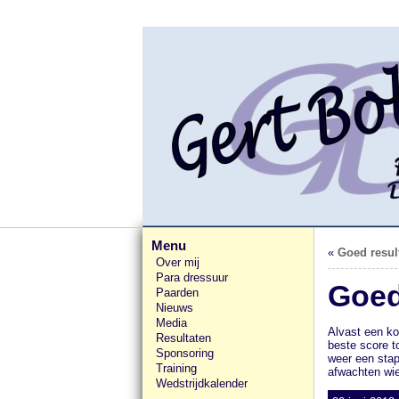
Menu
«
Goed resul
Over mij
Para dressuur
Goed
Paarden
Nieuws
Media
Alvast een ko
Resultaten
beste score t
Sponsoring
weer een stap
Training
afwachten wie
Wedstrijdkalender