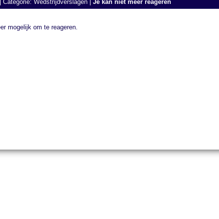
| Categorie:
Wedstrijdverslagen
|
Je kan niet meer reageren
eer mogelijk om te reageren.