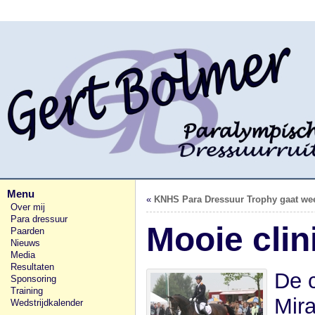
Menu
«
KNHS Para Dressuur Trophy gaat wee
Over mij
Para dressuur
Mooie clin
Paarden
Nieuws
Media
Resultaten
De c
Sponsoring
Training
Mir
Wedstrijdkalender