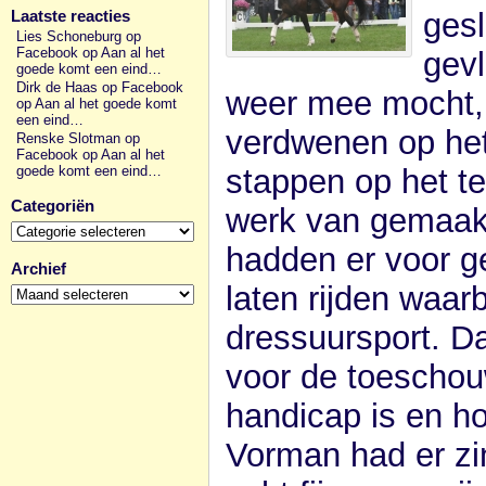
ges
Laatste reacties
Lies Schoneburg op
Facebook
op
Aan al het
gev
goede komt een eind…
Dirk de Haas op Facebook
weer mee mocht, 
op
Aan al het goede komt
een eind…
verdwenen op he
Renske Slotman op
Facebook
op
Aan al het
stappen op het te
goede komt een eind…
Categoriën
werk van gemaakt
Categoriën
hadden er voor 
Archief
Archief
laten rijden waarb
dressuursport. Da
voor de toeschou
handicap is en hoe
Vorman had er zin