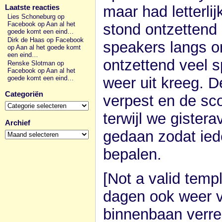
maar had letterlij
Laatste reacties
Lies Schoneburg op
Facebook
op
Aan al het
stond ontzettend
goede komt een eind…
Dirk de Haas op Facebook
speakers langs o
op
Aan al het goede komt
een eind…
ontzettend veel s
Renske Slotman op
Facebook
op
Aan al het
weer uit kreeg. D
goede komt een eind…
Categoriën
verpest en de sco
Categoriën
terwijl we giste
Archief
Archief
gedaan zodat ied
bepalen.
[Not a valid temp
dagen ook weer vr
binnenbaan verre