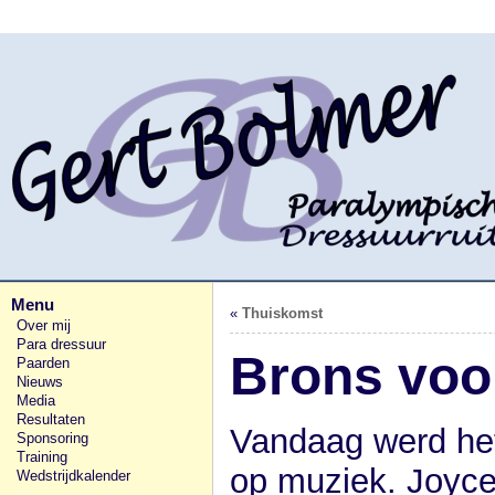
Menu
«
Thuiskomst
Over mij
Para dressuur
Brons voor
Paarden
Nieuws
Media
Resultaten
Vandaag werd het 
Sponsoring
Training
op muziek. Joyce
Wedstrijdkalender