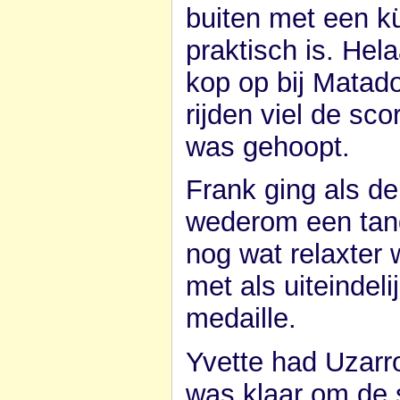
buiten met een kü
praktisch is. He
kop op bij Matad
rijden viel de sc
was gehoopt.
Frank ging als de
wederom een tand
nog wat relaxter 
met als uiteindel
medaille.
Yvette had Uzarr
was klaar om de s