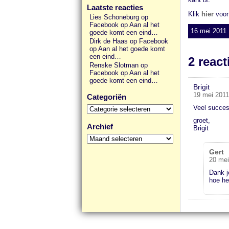
Laatste reacties
Klik
hier
voor 
Lies Schoneburg op
Facebook
op
Aan al het
16 mei 2011 
goede komt een eind…
Dirk de Haas op Facebook
op
Aan al het goede komt
een eind…
2 react
Renske Slotman op
Facebook
op
Aan al het
goede komt een eind…
Brigit
19 mei 2011
Categoriën
Categoriën
Veel succes
groet,
Archief
Brigit
Archief
Gert
20 mei
Dank j
hoe he