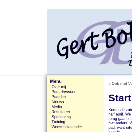
Menu
«
Ook met Vo
Over mij
Para dressuur
Start
Paarden
Nieuws
Media
Komende zater
Resultaten
half april. W
Sponsoring
terug gaan zi
Training
niet anders. 
Wedstrijdkalender
pad, want uit
kant is.