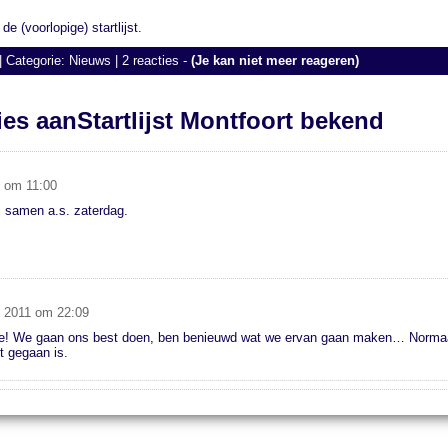
de (voorlopige) startlijst.
| Categorie:
Nieuws
|
2 reacties
-
(Je kan niet meer reageren)
ies aanStartlijst Montfoort bekend
 om 11:00
 samen a.s. zaterdag.
 2011 om 22:09
e! We gaan ons best doen, ben benieuwd wat we ervan gaan maken… Normaa
t gegaan is.