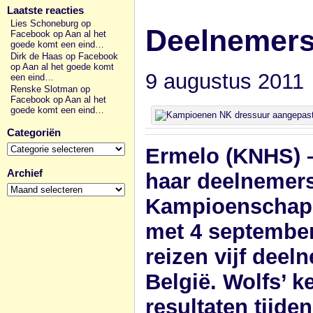
Laatste reacties
Lies Schoneburg op
Deelnemers
Facebook
op
Aan al het
goede komt een eind…
Dirk de Haas op Facebook
op
Aan al het goede komt
9 augustus 2011
een eind…
Renske Slotman op
Facebook
op
Aan al het
goede komt een eind…
Categoriën
Categoriën
Ermelo (KNHS) –
Archief
haar deelnemer
Archief
Kampioenschappe
met 4 september 
reizen vijf deel
België. Wolfs’ 
resultaten tijde