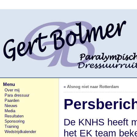
Menu
«
Alsnog niet naar Rotterdam
Over mij
Para dressuur
Persberic
Paarden
Nieuws
Media
Resultaten
De KNHS heeft mi
Sponsoring
Training
het EK team bek
Wedstrijdkalender