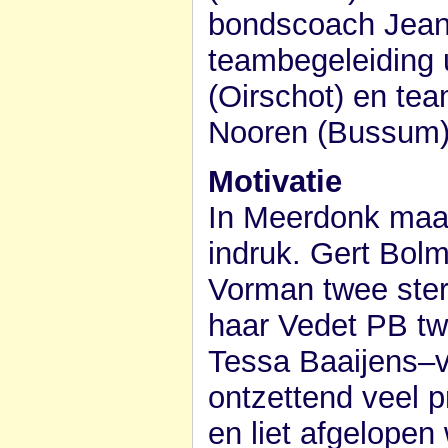
bondscoach Jeann
teambegeleiding 
(Oirschot) en t
Nooren (Bussum)
Motivatie
In Meerdonk maa
indruk. Gert Bol
Vorman twee ster
haar Vedet PB t
Tessa Baaijens–va
ontzettend veel 
en liet afgelope