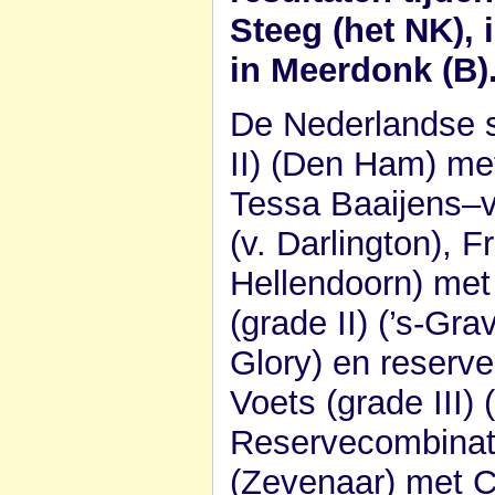
Steeg (het NK),
in Meerdonk (B)
De Nederlandse s
II) (Den Ham) met
Tessa Baaijens–v
(v. Darlington), 
Hellendoorn) met 
(grade II) (’s-Gr
Glory) en reserv
Voets (grade III)
Reservecombinati
(Zevenaar) met C