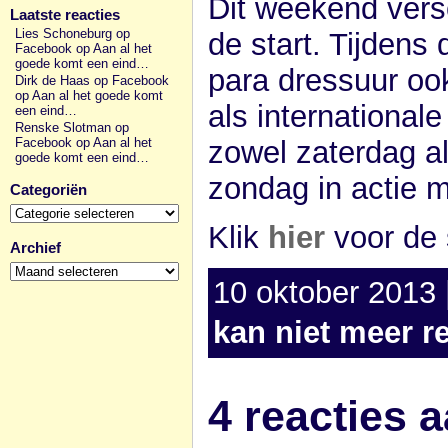
Dit weekend vers
Laatste reacties
Lies Schoneburg op
de start. Tijden
Facebook
op
Aan al het
goede komt een eind…
para dressuur ook
Dirk de Haas op Facebook
op
Aan al het goede komt
als international
een eind…
Renske Slotman op
zowel zaterdag a
Facebook
op
Aan al het
goede komt een eind…
zondag in actie 
Categoriën
Categoriën
Klik
hier
voor de s
Archief
Archief
10 oktober 2013 
kan niet meer r
4 reacties a