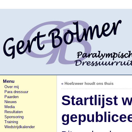
Menu
«
Hoefzweer houdt ons thuis
Over mij
Para dressuur
Startlijst
Paarden
Nieuws
Media
gepublice
Resultaten
Sponsoring
Training
Wedstrijdkalender