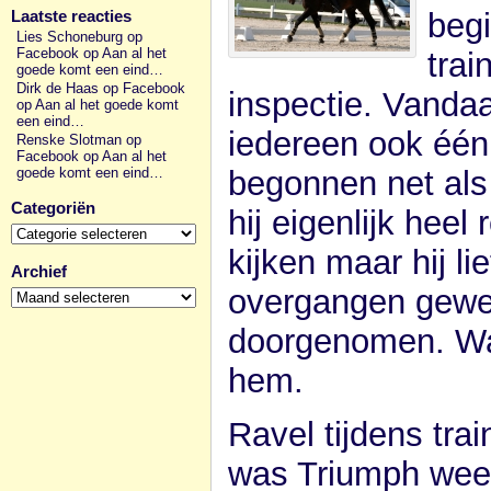
beg
Laatste reacties
Lies Schoneburg op
Facebook
op
Aan al het
trai
goede komt een eind…
Dirk de Haas op Facebook
inspectie. Vanda
op
Aan al het goede komt
een eind…
iedereen ook één
Renske Slotman op
Facebook
op
Aan al het
begonnen net als
goede komt een eind…
Categoriën
hij eigenlijk heel
Categoriën
kijken maar hij li
Archief
Archief
overgangen gewer
doorgenomen. Wat 
hem.
Ravel tijdens tra
was Triumph weer