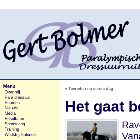
Menu
«
Tevreden na eerste dag
Over mij
Para dressuur
Het gaat 
Paarden
Nieuws
Media
Resultaten
Rave
Sponsoring
Training
Vana
Wedstrijdkalender