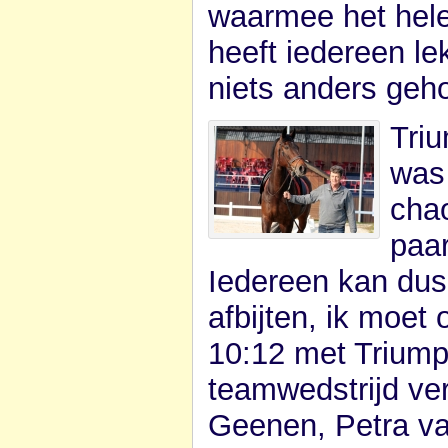
waarmee het hele
heeft iedereen le
niets anders geh
Tri
was 
chao
paa
Iedereen kan dus
afbijten, ik moet
10:12 met Triump
teamwedstrijd ver
Geenen, Petra va