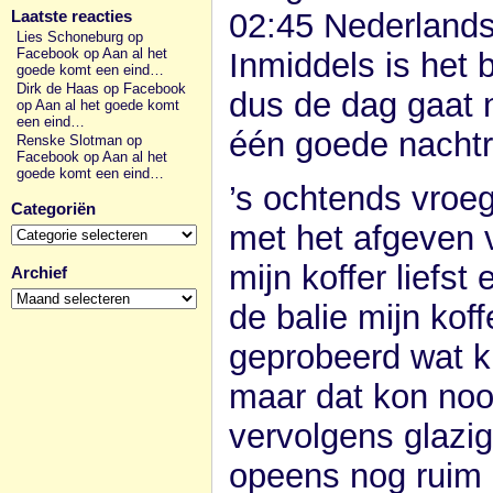
02:45 Nederlandse
Laatste reacties
Lies Schoneburg op
Facebook
op
Aan al het
Inmiddels is het 
goede komt een eind…
Dirk de Haas op Facebook
dus de dag gaat 
op
Aan al het goede komt
een eind…
één goede nachtr
Renske Slotman op
Facebook
op
Aan al het
goede komt een eind…
’s ochtends vroeg
Categoriën
Categoriën
met het afgeven 
mijn koffer liefst
Archief
Archief
de balie mijn ko
geprobeerd wat k
maar dat kon nooi
vervolgens glazi
opeens nog ruim 