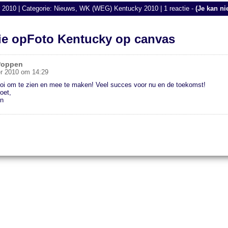
2010 | Categorie:
Nieuws,
WK (WEG) Kentucky 2010
|
1 reactie
-
(Je kan ni
tie opFoto Kentucky op canvas
Poppen
r 2010 om 14:29
i om te zien en mee te maken! Veel succes voor nu en de toekomst!
oet,
n