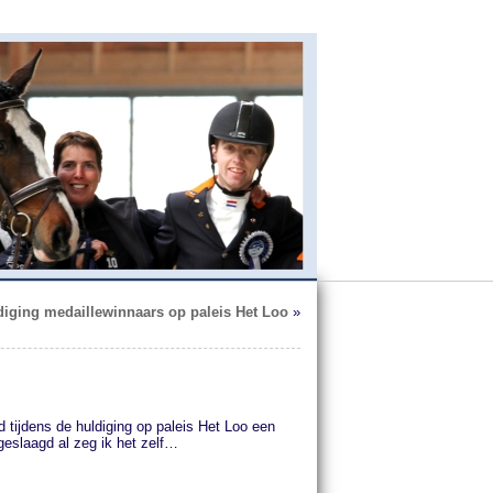
diging medaillewinnaars op paleis Het Loo
»
d tijdens de huldiging op paleis Het Loo een
 geslaagd al zeg ik het zelf…