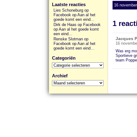
Laatste reacties
16 november 
Lies Schoneburg op
Facebook
op
Aan al het
goede komt een eind…
1 reac
Dirk de Haas op Facebook
op
Aan al het goede komt
een eind…
Jacques 
Renske Slotman op
16 novembe
Facebook
op
Aan al het
goede komt een eind…
Was erg moo
Sportieve gr
Categoriën
team Poppe
Categoriën
Archief
Archief