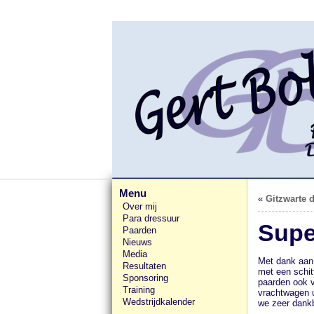
Menu
«
Gitzwarte 
Over mij
Para dressuur
Supe
Paarden
Nieuws
Media
Met dank aan
Resultaten
met een schit
Sponsoring
paarden ook v
Training
vrachtwagen u
Wedstrijdkalender
we zeer dankb