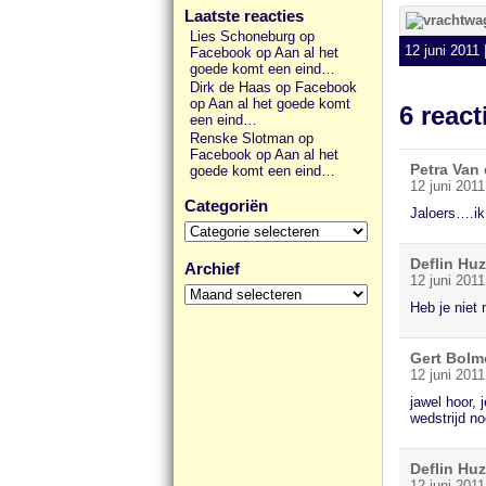
Laatste reacties
Lies Schoneburg op
12 juni 2011 
Facebook
op
Aan al het
goede komt een eind…
Dirk de Haas op Facebook
op
Aan al het goede komt
6 reac
een eind…
Renske Slotman op
Facebook
op
Aan al het
Petra Van
goede komt een eind…
12 juni 201
Categoriën
Jaloers….ik
Categoriën
Deflin Hu
Archief
12 juni 201
Archief
Heb je niet 
Gert Bolm
12 juni 201
jawel hoor, 
wedstrijd n
Deflin Hu
12 juni 201