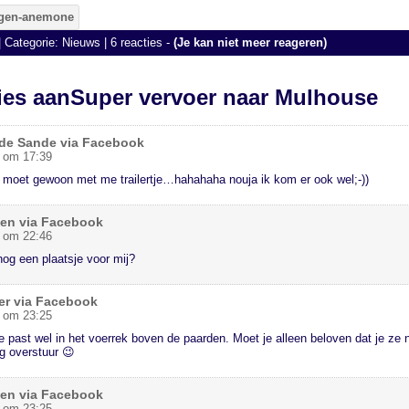
| Categorie:
Nieuws
|
6 reacties
-
(Je kan niet meer reageren)
ties aanSuper vervoer naar Mulhouse
 de Sande via Facebook
1 om 17:39
 moet gewoon met me trailertje…hahahaha nouja ik kom er ook wel;-))
zen via Facebook
1 om 22:46
nog een plaatsje voor mij?
er via Facebook
1 om 23:25
je past wel in het voerrek boven de paarden. Moet je alleen beloven dat je ze n
og overstuur 😉
zen via Facebook
1 om 23:25