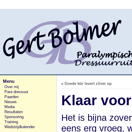
Menu
«
Goede kür levert zilver op
Over mij
Para dressuur
Klaar voor
Paarden
Nieuws
Media
Resultaten
Het is bijna zov
Sponsoring
Training
eens erg vroeg, w
Wedstrijdkalender