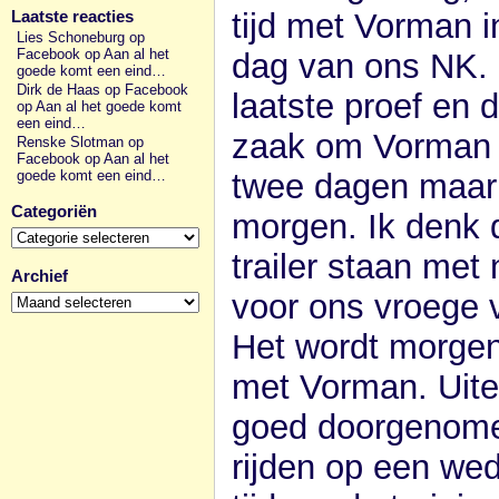
tijd met Vorman i
Laatste reacties
Lies Schoneburg op
Facebook
op
Aan al het
dag van ons NK. 
goede komt een eind…
Dirk de Haas op Facebook
laatste proef en 
op
Aan al het goede komt
een eind…
zaak om Vorman e
Renske Slotman op
Facebook
op
Aan al het
twee dagen maar 
goede komt een eind…
Categoriën
morgen. Ik denk d
Categoriën
trailer staan met
Archief
Archief
voor ons vroege 
Het wordt morgen 
met Vorman. Uit
goed doorgenomen
rijden op een wed